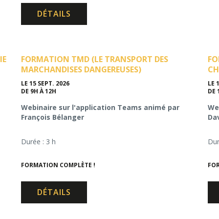
DÉTAILS
IE
FORMATION TMD (LE TRANSPORT DES
FO
MARCHANDISES DANGEREUSES)
CH
LE 15 SEPT. 2026
LE 
DE 9H À 12H
DE 
Webinaire sur l'application Teams animé par
Web
François Bélanger
Da
Durée : 3 h
Dur
FORMATION COMPLÈTE !
FOR
DÉTAILS