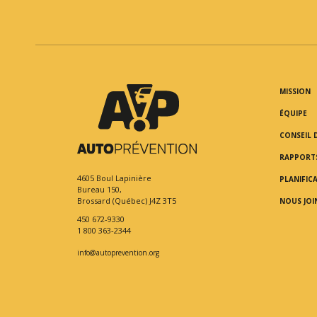
MISSION
ÉQUIPE
CONSEIL 
RAPPORT
4605 Boul Lapinière
PLANIFIC
Bureau 150,
Brossard (Québec) J4Z 3T5
NOUS JOI
450 672-9330
1 800 363-2344
info@autoprevention.org