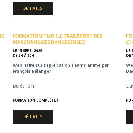
DÉTAILS
IE
FORMATION TMD (LE TRANSPORT DES
FO
MARCHANDISES DANGEREUSES)
CH
LE 15 SEPT. 2026
LE 
DE 9H À 12H
DE 
Webinaire sur l'application Teams animé par
Web
François Bélanger
Da
Durée : 3 h
Dur
FORMATION COMPLÈTE !
FOR
DÉTAILS